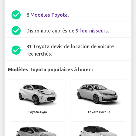
check_circle
6
Modèles Toyota
.
check_circle
Disponible auprès de
9 fournisseurs
.
31 Toyota devis de location de voiture
check_circle
recherchés.
Modèles Toyota populaires à louer :
Toyota Aygo
Toyota Corolla