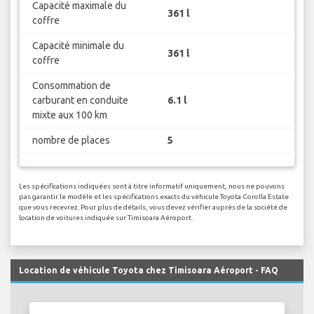
Capacité maximale du
361 l
coffre
Capacité minimale du
361 l
coffre
Consommation de
carburant en conduite
6.1 l
mixte aux 100 km
nombre de places
5
Les spécifications indiquées sont à titre informatif uniquement, nous ne pouvons
pas garantir le modèle et les spécifications exacts du véhicule Toyota Corolla Estate
que vous recevrez. Pour plus de détails, vous devez vérifier auprès de la société de
location de voitures indiquée sur Timisoara Aéroport.
Location de véhicule Toyota chez Timisoara Aéroport - FAQ