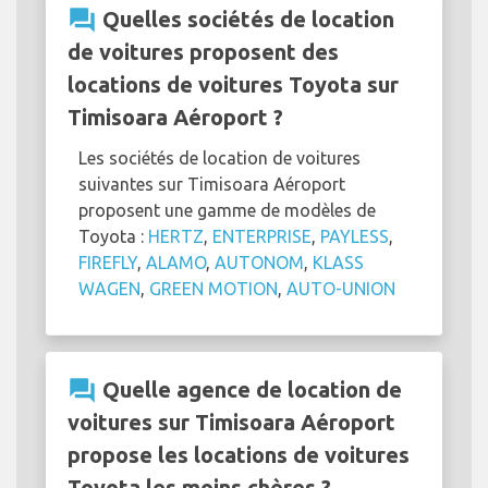
question_answer
Quelles sociétés de location
de voitures proposent des
locations de voitures Toyota sur
Timisoara Aéroport ?
Les sociétés de location de voitures
suivantes sur Timisoara Aéroport
proposent une gamme de modèles de
Toyota :
HERTZ
,
ENTERPRISE
,
PAYLESS
,
FIREFLY
,
ALAMO
,
AUTONOM
,
KLASS
WAGEN
,
GREEN MOTION
,
AUTO-UNION
question_answer
Quelle agence de location de
voitures sur Timisoara Aéroport
propose les locations de voitures
Toyota les moins chères ?