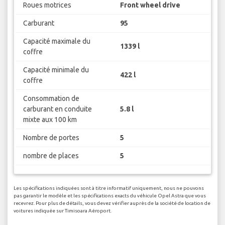
Roues motrices
Front wheel drive
Carburant
95
Capacité maximale du
1339 l
coffre
Capacité minimale du
422 l
coffre
Consommation de
carburant en conduite
5.8 l
mixte aux 100 km
Nombre de portes
5
nombre de places
5
Les spécifications indiquées sont à titre informatif uniquement, nous ne pouvons
pas garantir le modèle et les spécifications exacts du véhicule Opel Astra que vous
recevrez. Pour plus de détails, vous devez vérifier auprès de la société de location de
voitures indiquée sur Timisoara Aéroport.