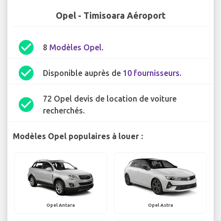
Opel - Timisoara Aéroport
check_circle
8
Modèles Opel
.
check_circle
Disponible auprès de
10 fournisseurs
.
72 Opel devis de location de voiture
check_circle
recherchés.
Modèles Opel populaires à louer :
Opel Antara
Opel Astra