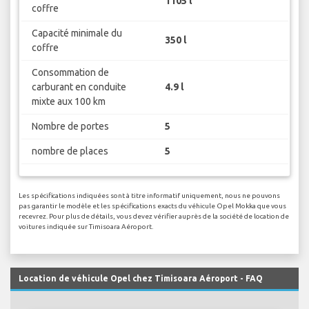
1105 l
coffre
Capacité minimale du
350 l
coffre
Consommation de
carburant en conduite
4.9 l
mixte aux 100 km
Nombre de portes
5
nombre de places
5
Les spécifications indiquées sont à titre informatif uniquement, nous ne pouvons
pas garantir le modèle et les spécifications exacts du véhicule Opel Mokka que vous
recevrez. Pour plus de détails, vous devez vérifier auprès de la société de location de
voitures indiquée sur Timisoara Aéroport.
Location de véhicule Opel chez Timisoara Aéroport - FAQ