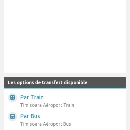
Les options de transfert disponible
Par Train
train
Timisoara Aéroport Train
Par Bus
directions_bus
Timisoara Aéroport Bus