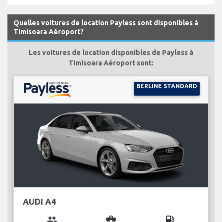
Quelles voitures de location Payless sont disponibles à
Timisoara Aéroport?
Les voitures de location disponibles de Payless à
Timisoara Aéroport sont:
BERLINE STANDARD
AUDI A4
group
business_center
local_gas_station