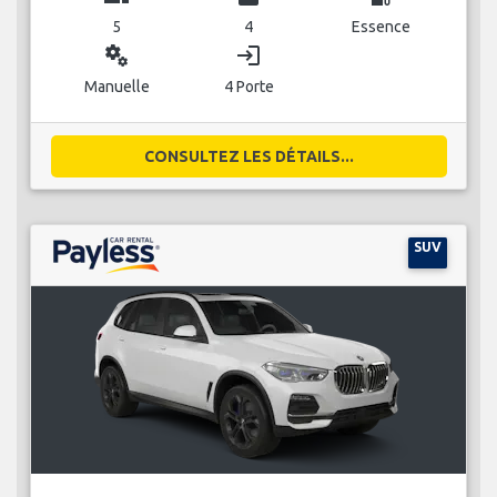
5
4
Essence
miscellaneous_services
login
Manuelle
4 Porte
CONSULTEZ LES DÉTAILS...
SUV