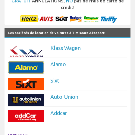
GRATUIT
ANNULATIONS,
NO
pas de frais de carte de
credit!
Les sociétés de location de voitures à Timisoara Aéroport
Klass Wagen
Alamo
Sixt
Auto-Union
Addcar