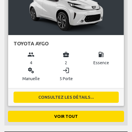
TOYOTA AYGO
group
business_center
local_gas_station
4
2
Essence
miscellaneous_services
login
Manuelle
5 Porte
CONSULTEZ LES DÉTAILS...
VOIR TOUT