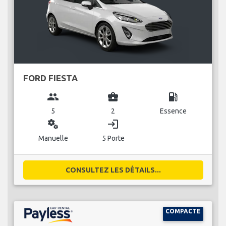
FORD FIESTA
group
business_center
local_gas_station
5
2
Essence
miscellaneous_services
login
Manuelle
5 Porte
CONSULTEZ LES DÉTAILS...
COMPACTE