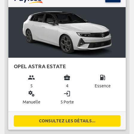
OPEL ASTRA ESTATE
group
business_center
local_gas_station
5
4
Essence
miscellaneous_services
login
Manuelle
5 Porte
CONSULTEZ LES DÉTAILS...