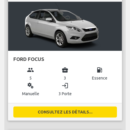
FORD FOCUS
group
business_center
local_gas_station
5
3
Essence
miscellaneous_services
login
Manuelle
3 Porte
CONSULTEZ LES DÉTAILS...