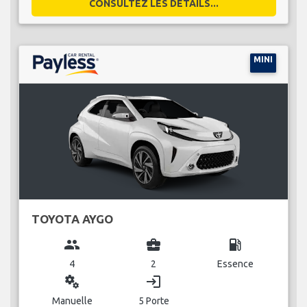
CONSULTEZ LES DÉTAILS...
MINI
TOYOTA AYGO
group
business_center
local_gas_station
4
2
Essence
miscellaneous_services
login
Manuelle
5 Porte