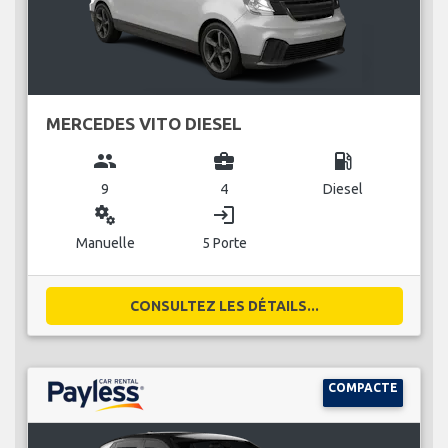
MERCEDES VITO DIESEL
group
business_center
local_gas_station
9
4
Diesel
miscellaneous_services
login
Manuelle
5 Porte
CONSULTEZ LES DÉTAILS...
COMPACTE