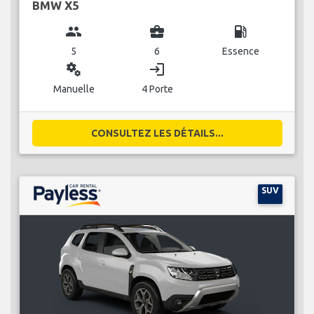
BMW X5
group
business_center
local_gas_station
5
6
Essence
miscellaneous_services
login
Manuelle
4 Porte
CONSULTEZ LES DÉTAILS...
SUV