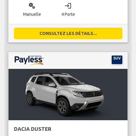
miscellaneous_services
login
Manuelle
4 Porte
CONSULTEZ LES DÉTAILS...
SUV
DACIA DUSTER