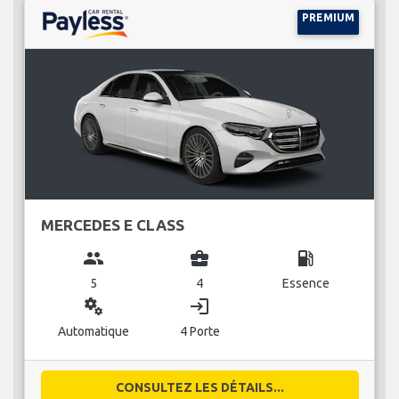
PREMIUM
MERCEDES E CLASS
group
business_center
local_gas_station
5
4
Essence
miscellaneous_services
login
Automatique
4 Porte
CONSULTEZ LES DÉTAILS...