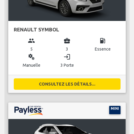
RENAULT SYMBOL
group
business_center
local_gas_station
5
3
Essence
miscellaneous_services
login
Manuelle
3 Porte
CONSULTEZ LES DÉTAILS...
MINI