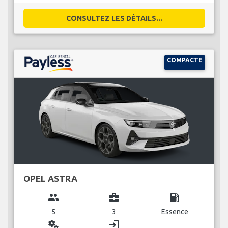
CONSULTEZ LES DÉTAILS...
COMPACTE
OPEL ASTRA
group
business_center
local_gas_station
5
3
Essence
miscellaneous_services
login