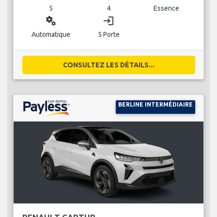
5
4
Essence
miscellaneous_services
login
Automatique
5 Porte
CONSULTEZ LES DÉTAILS...
BERLINE INTERMÉDIAIRE