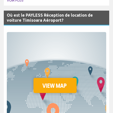
VOIR PLUS
Où est le PAYLESS Réception de location de
voiture Timisoara Aéroport?