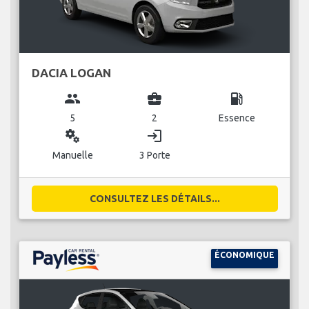
DACIA LOGAN
group
business_center
local_gas_station
5
2
Essence
miscellaneous_services
login
Manuelle
3 Porte
CONSULTEZ LES DÉTAILS...
ÉCONOMIQUE