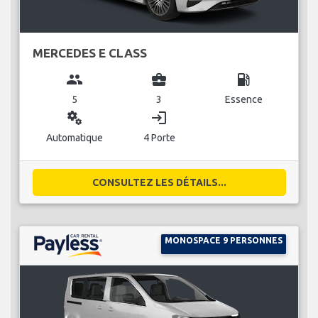
MERCEDES E CLASS
group
business_center
local_gas_station
5
3
Essence
miscellaneous_services
login
Automatique
4 Porte
CONSULTEZ LES DÉTAILS...
MONOSPACE 9 PERSONNES