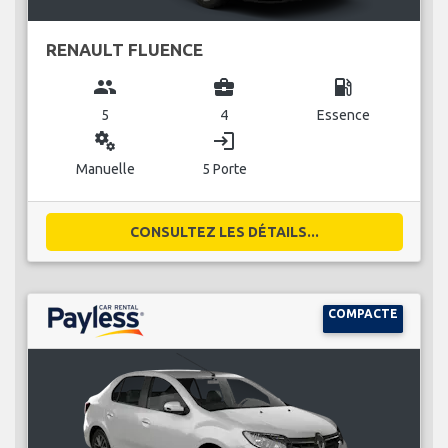
RENAULT FLUENCE
group
business_center
local_gas_station
5
4
Essence
miscellaneous_services
login
Manuelle
5 Porte
CONSULTEZ LES DÉTAILS...
COMPACTE