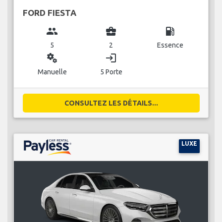
FORD FIESTA
group
business_center
local_gas_station
5
2
Essence
miscellaneous_services
login
Manuelle
5 Porte
CONSULTEZ LES DÉTAILS...
LUXE