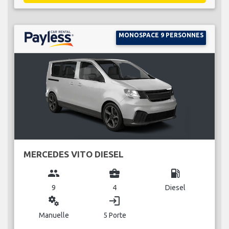
MONOSPACE 9 PERSONNES
MERCEDES VITO DIESEL
group
business_center
local_gas_station
9
4
Diesel
miscellaneous_services
login
Manuelle
5 Porte