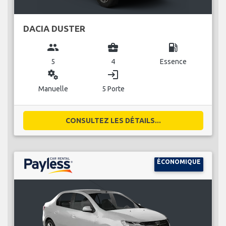
DACIA DUSTER
group
business_center
local_gas_station
5
4
Essence
miscellaneous_services
login
Manuelle
5 Porte
CONSULTEZ LES DÉTAILS...
ÉCONOMIQUE