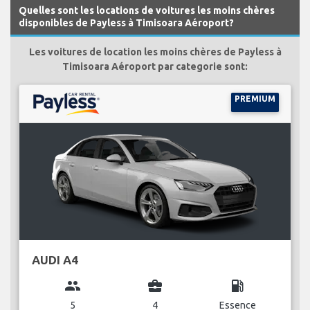
Quelles sont les locations de voitures les moins chères
disponibles de Payless à Timisoara Aéroport?
Les voitures de location les moins chères de Payless à
Timisoara Aéroport par categorie sont:
PREMIUM
AUDI A4
group
business_center
local_gas_station
5
4
Essence