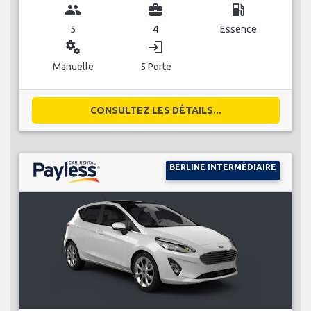
group
business_center
local_gas_station
5
4
Essence
miscellaneous_services
login
Manuelle
5 Porte
CONSULTEZ LES DÉTAILS...
BERLINE INTERMÉDIAIRE