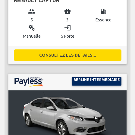
RENAULT CAPTUR
group
business_center
local_gas_station
5
3
Essence
miscellaneous_services
login
Manuelle
5 Porte
CONSULTEZ LES DÉTAILS...
BERLINE INTERMÉDIAIRE