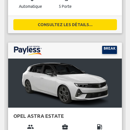
Automatique
5 Porte
CONSULTEZ LES DÉTAILS...
BREAK
OPEL ASTRA ESTATE
group
business_center
local_gas_station