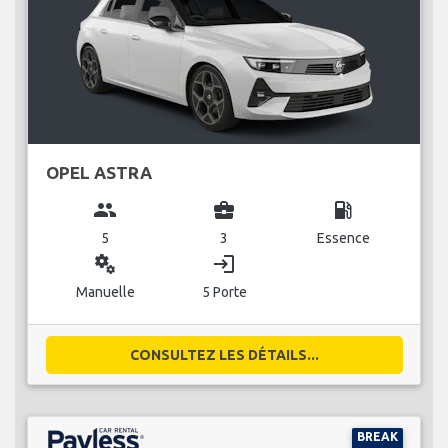
OPEL ASTRA
group
business_center
local_gas_station
5
3
Essence
miscellaneous_services
login
Manuelle
5 Porte
CONSULTEZ LES DÉTAILS...
BREAK