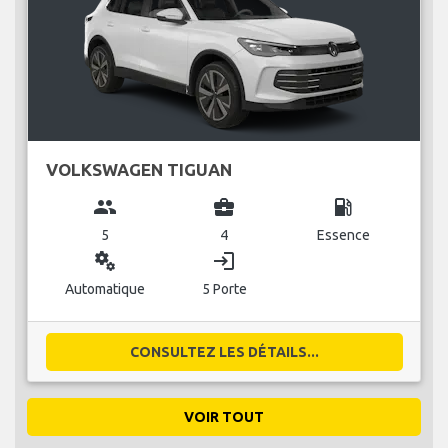
VOLKSWAGEN TIGUAN
group
business_center
local_gas_station
5
4
Essence
miscellaneous_services
login
Automatique
5 Porte
CONSULTEZ LES DÉTAILS...
VOIR TOUT