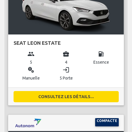
SEAT LEON ESTATE
group
business_center
local_gas_station
5
4
Essence
miscellaneous_services
login
Manuelle
5 Porte
CONSULTEZ LES DÉTAILS...
COMPACTE