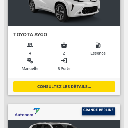
TOYOTA AYGO
group
business_center
local_gas_station
4
2
Essence
miscellaneous_services
login
Manuelle
5 Porte
CONSULTEZ LES DÉTAILS...
GRANDE BERLINE