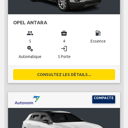
OPEL ANTARA
group
business_center
local_gas_station
5
4
Essence
miscellaneous_services
login
Automatique
5 Porte
CONSULTEZ LES DÉTAILS...
COMPACTE