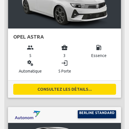
OPEL ASTRA
group
business_center
local_gas_station
5
3
Essence
miscellaneous_services
login
Automatique
5 Porte
CONSULTEZ LES DÉTAILS...
BERLINE STANDARD