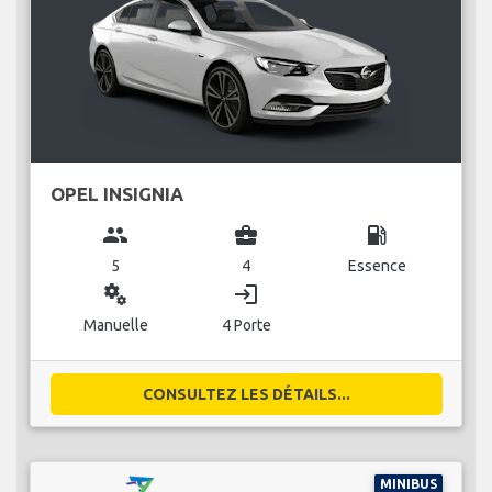
OPEL INSIGNIA
group
business_center
local_gas_station
5
4
Essence
miscellaneous_services
login
Manuelle
4 Porte
CONSULTEZ LES DÉTAILS...
MINIBUS