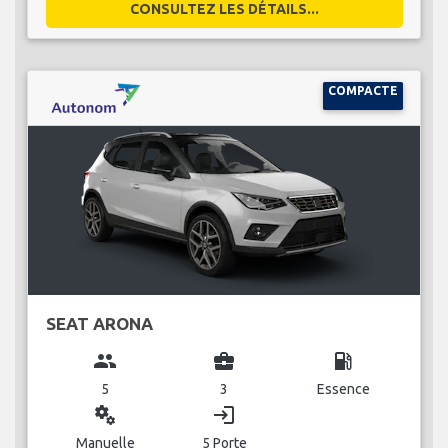
CONSULTEZ LES DÉTAILS...
COMPACTE
SEAT ARONA
group
business_center
local_gas_station
5
3
Essence
miscellaneous_services
login
Manuelle
5 Porte