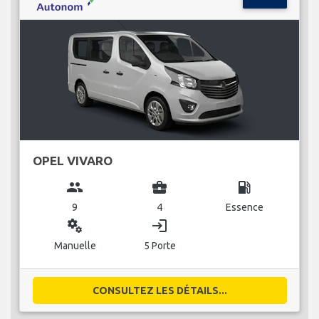
OPEL VIVARO
group
business_center
local_gas_station
9
4
Essence
miscellaneous_services
login
Manuelle
5 Porte
CONSULTEZ LES DÉTAILS...