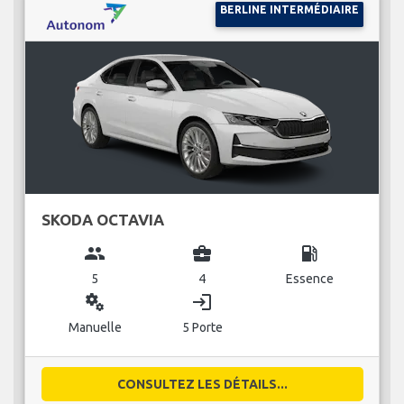
BERLINE INTERMÉDIAIRE
SKODA OCTAVIA
group
business_center
local_gas_station
5
4
Essence
miscellaneous_services
login
Manuelle
5 Porte
CONSULTEZ LES DÉTAILS...