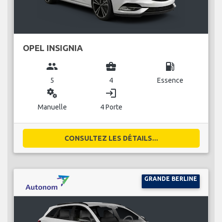
OPEL INSIGNIA
group
business_center
local_gas_station
5
4
Essence
miscellaneous_services
login
Manuelle
4 Porte
CONSULTEZ LES DÉTAILS...
GRANDE BERLINE