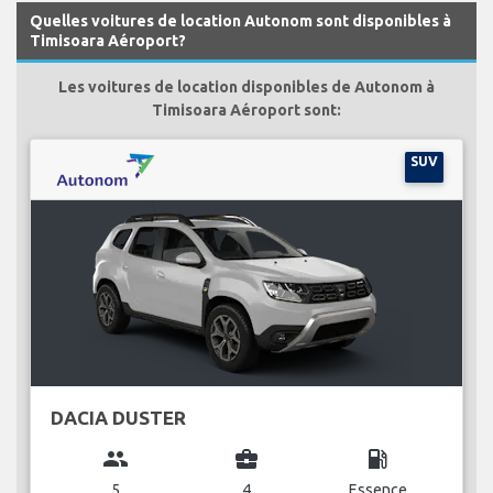
Quelles voitures de location Autonom sont disponibles à
Timisoara Aéroport?
Les voitures de location disponibles de Autonom à
Timisoara Aéroport sont:
SUV
DACIA DUSTER
group
business_center
local_gas_station
5
4
Essence