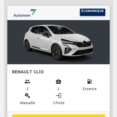
ÉCONOMIQUE
RENAULT CLIO
group
business_center
local_gas_station
5
2
Essence
miscellaneous_services
login
Manuelle
5 Porte