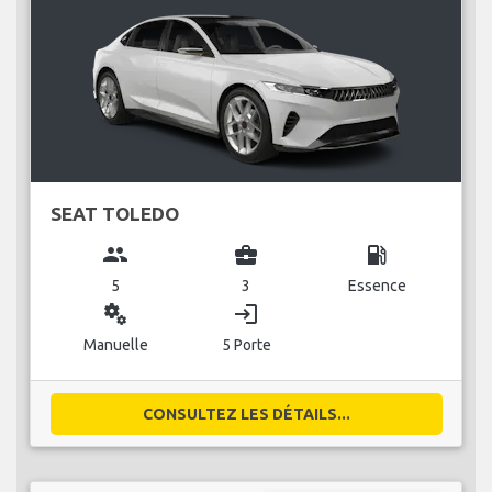
SEAT TOLEDO
group
business_center
local_gas_station
5
3
Essence
miscellaneous_services
login
Manuelle
5 Porte
CONSULTEZ LES DÉTAILS...