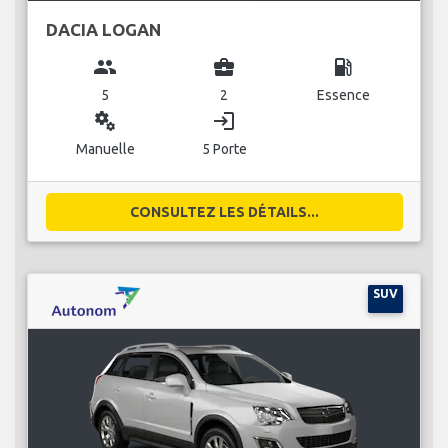
DACIA LOGAN
group
business_center
local_gas_station
5
2
Essence
miscellaneous_services
login
Manuelle
5 Porte
CONSULTEZ LES DÉTAILS...
SUV