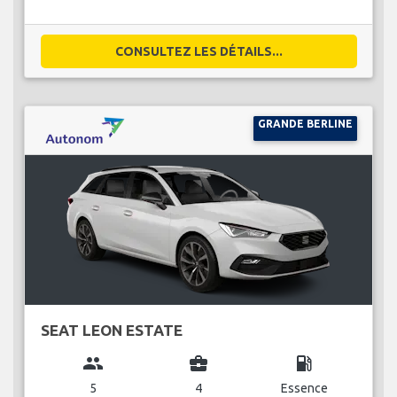
CONSULTEZ LES DÉTAILS...
GRANDE BERLINE
SEAT LEON ESTATE
group
business_center
local_gas_station
5
4
Essence