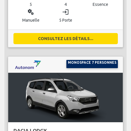
5
4
Essence
miscellaneous_services
login
Manuelle
5 Porte
CONSULTEZ LES DÉTAILS...
MONOSPACE 7 PERSONNES
DACIA LODGY