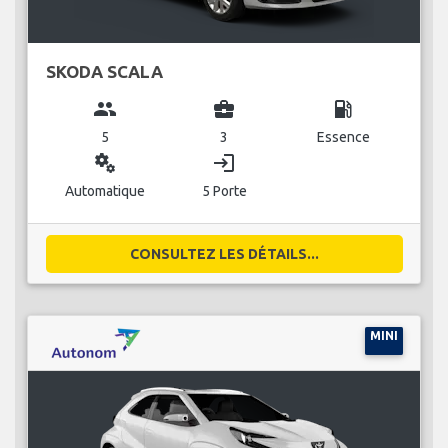
SKODA SCALA
group
business_center
local_gas_station
5
3
Essence
miscellaneous_services
login
Automatique
5 Porte
CONSULTEZ LES DÉTAILS...
MINI