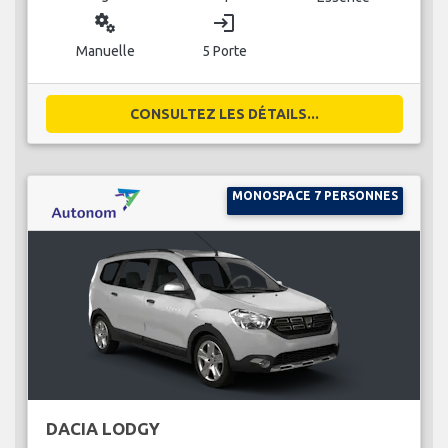
miscellaneous_services
login
Manuelle
5 Porte
CONSULTEZ LES DÉTAILS...
MONOSPACE 7 PERSONNES
DACIA LODGY