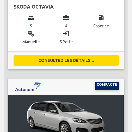
SKODA OCTAVIA
group
business_center
local_gas_station
5
4
Essence
miscellaneous_services
login
Manuelle
5 Porte
CONSULTEZ LES DÉTAILS...
COMPACTE