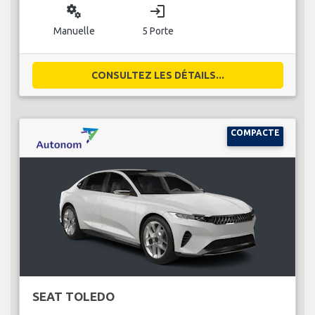
miscellaneous_services
login
Manuelle
5 Porte
CONSULTEZ LES DÉTAILS...
COMPACTE
SEAT TOLEDO