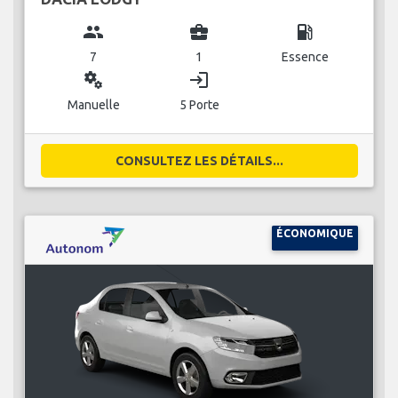
group
business_center
local_gas_station
7
1
Essence
miscellaneous_services
login
Manuelle
5 Porte
CONSULTEZ LES DÉTAILS...
ÉCONOMIQUE