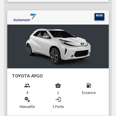
MINI
TOYOTA AYGO
group
business_center
local_gas_station
4
2
Essence
miscellaneous_services
login
Manuelle
5 Porte