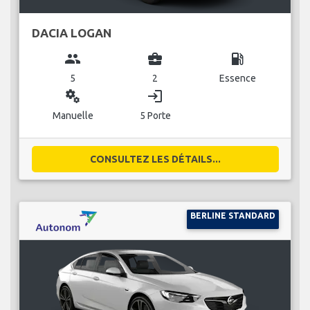
DACIA LOGAN
group
business_center
local_gas_station
5
2
Essence
miscellaneous_services
login
Manuelle
5 Porte
CONSULTEZ LES DÉTAILS...
BERLINE STANDARD