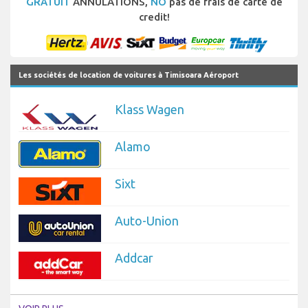
GRATUIT
ANNULATIONS,
NO
pas de frais de carte de
credit!
Les sociétés de location de voitures à Timisoara Aéroport
Klass Wagen
Alamo
Sixt
Auto-Union
Addcar