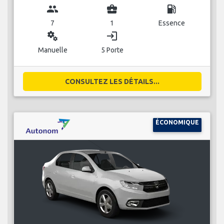
group
business_center
local_gas_station
7
1
Essence
miscellaneous_services
login
Manuelle
5 Porte
CONSULTEZ LES DÉTAILS...
ÉCONOMIQUE