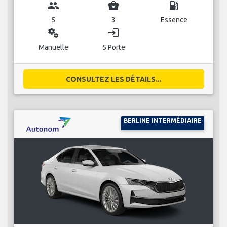
group
business_center
local_gas_station
5
3
Essence
miscellaneous_services
login
Manuelle
5 Porte
CONSULTEZ LES DÉTAILS...
BERLINE INTERMÉDIAIRE