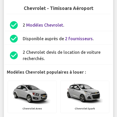
Chevrolet - Timisoara Aéroport
check_circle
2
Modèles Chevrolet
.
check_circle
Disponible auprès de
2 fournisseurs
.
2 Chevrolet devis de location de voiture
check_circle
recherchés.
Modèles Chevrolet populaires à louer :
Chevrolet Aveo
Chevrolet Spark