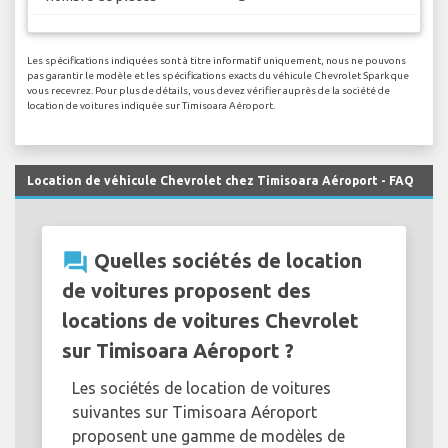
Les spécifications indiquées sont à titre informatif uniquement, nous ne pouvons
pas garantir le modèle et les spécifications exacts du véhicule Chevrolet Spark que
vous recevrez. Pour plus de détails, vous devez vérifier auprès de la société de
location de voitures indiquée sur Timisoara Aéroport.
Location de véhicule Chevrolet chez Timisoara Aéroport - FAQ
question_answer
Quelles sociétés de location
de voitures proposent des
locations de voitures Chevrolet
sur Timisoara Aéroport ?
Les sociétés de location de voitures
suivantes sur Timisoara Aéroport
proposent une gamme de modèles de