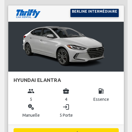
BERLINE INTERMÉDIAIRE
HYUNDAI ELANTRA
group
business_center
local_gas_station
5
4
Essence
miscellaneous_services
login
Manuelle
5 Porte