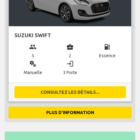
SUZUKI SWIFT
group
business_center
local_gas_station
5
2
Essence
miscellaneous_services
login
Manuelle
3 Porte
CONSULTEZ LES DÉTAILS...
PLUS D'INFORMATION