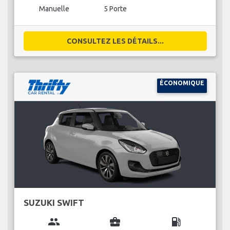
Manuelle
5 Porte
CONSULTEZ LES DÉTAILS...
ÉCONOMIQUE
SUZUKI SWIFT
group
business_center
local_gas_station