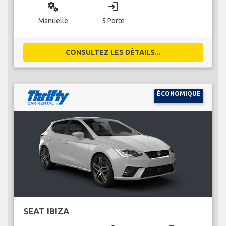
miscellaneous_services
login
Manuelle
5 Porte
CONSULTEZ LES DÉTAILS...
ÉCONOMIQUE
SEAT IBIZA