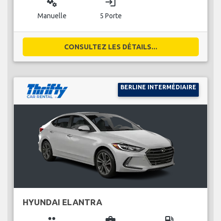
miscellaneous_services
login
Manuelle
5 Porte
CONSULTEZ LES DÉTAILS...
BERLINE INTERMÉDIAIRE
HYUNDAI ELANTRA
group
business_center
local_gas_station