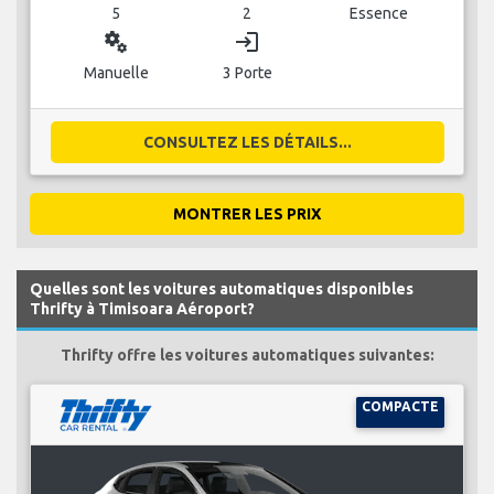
5
2
Essence
miscellaneous_services
login
Manuelle
3 Porte
CONSULTEZ LES DÉTAILS...
MONTRER LES PRIX
Quelles sont les voitures automatiques disponibles
Thrifty à Timisoara Aéroport?
Thrifty offre les voitures automatiques suivantes:
COMPACTE