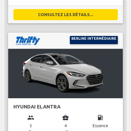
CONSULTEZ LES DÉTAILS...
BERLINE INTERMÉDIAIRE
HYUNDAI ELANTRA
group
business_center
local_gas_station
5
4
Essence