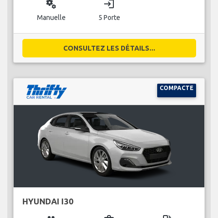
miscellaneous_services
login
Manuelle
5 Porte
CONSULTEZ LES DÉTAILS...
COMPACTE
HYUNDAI I30