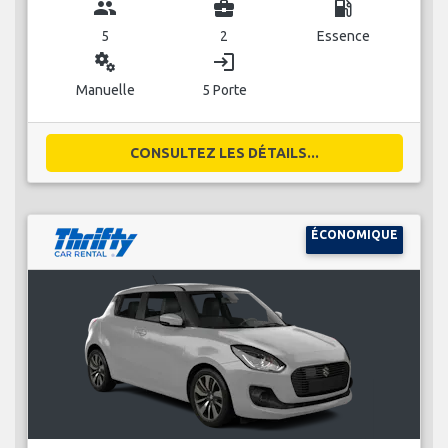
group
business_center
local_gas_station
5
2
Essence
miscellaneous_services
login
Manuelle
5 Porte
CONSULTEZ LES DÉTAILS...
ÉCONOMIQUE