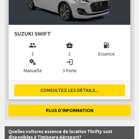
SUZUKI SWIFT
group
business_center
local_gas_station
5
2
Essence
miscellaneous_services
login
Manuelle
3 Porte
CONSULTEZ LES DÉTAILS...
PLUS D'INFORMATION
Quelles voitures essence de location Thrifty sont
disponibles à Timisoara Aéroport?