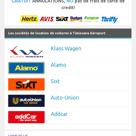
GRATUIT
ANNULATIONS,
NO
pas de frais de carte de
credit!
Les sociétés de location de voitures à Timisoara Aéroport
Klass Wagen
Alamo
Sixt
Auto-Union
Addcar