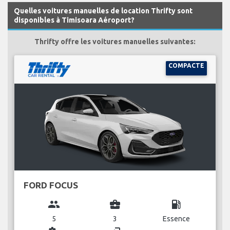
Quelles voitures manuelles de location Thrifty sont
disponibles à Timisoara Aéroport?
Thrifty offre les voitures manuelles suivantes:
COMPACTE
FORD FOCUS
group
business_center
local_gas_station
5
3
Essence