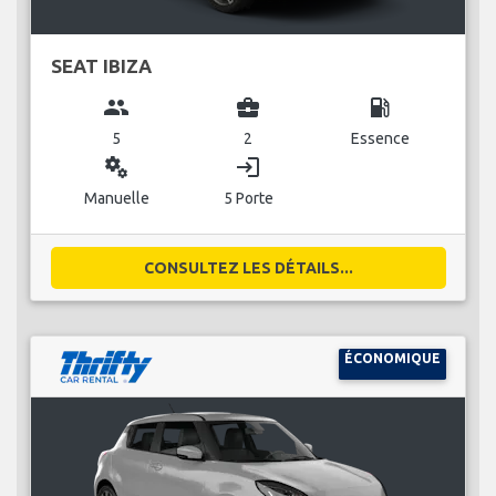
SEAT IBIZA
group
business_center
local_gas_station
5
2
Essence
miscellaneous_services
login
Manuelle
5 Porte
CONSULTEZ LES DÉTAILS...
ÉCONOMIQUE