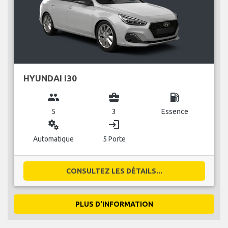
HYUNDAI I30
group
business_center
local_gas_station
5
3
Essence
miscellaneous_services
login
Automatique
5 Porte
CONSULTEZ LES DÉTAILS...
PLUS D'INFORMATION