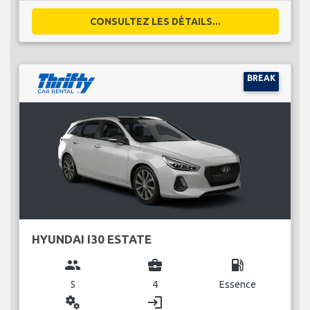
CONSULTEZ LES DÉTAILS...
BREAK
HYUNDAI I30 ESTATE
group
business_center
local_gas_station
5
4
Essence
miscellaneous_services
login