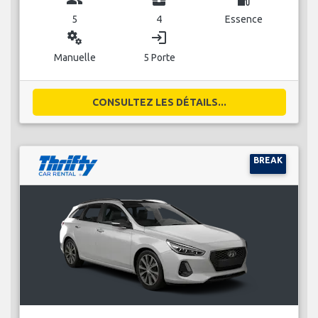
5
4
Essence
miscellaneous_services
login
Manuelle
5 Porte
CONSULTEZ LES DÉTAILS...
BREAK