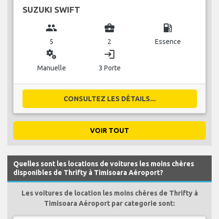
SUZUKI SWIFT
group
business_center
local_gas_station
5
2
Essence
miscellaneous_services
login
Manuelle
3 Porte
CONSULTEZ LES DÉTAILS...
VOIR TOUT
Quelles sont les locations de voitures les moins chères
disponibles de Thrifty à Timisoara Aéroport?
Les voitures de location les moins chères de Thrifty à
Timisoara Aéroport par categorie sont: