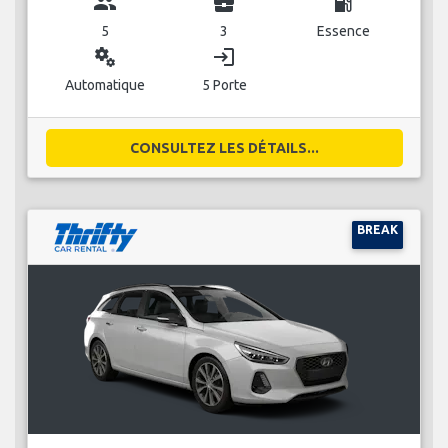
group
business_center
local_gas_station
5
3
Essence
miscellaneous_services
login
Automatique
5 Porte
CONSULTEZ LES DÉTAILS...
BREAK