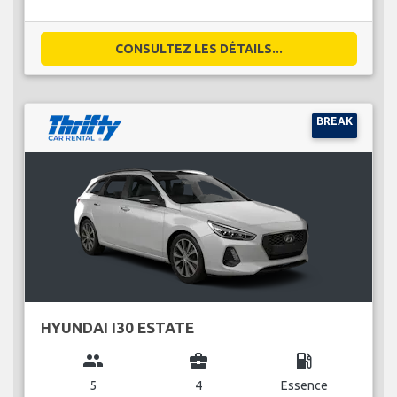
CONSULTEZ LES DÉTAILS...
BREAK
HYUNDAI I30 ESTATE
group
business_center
local_gas_station
5
4
Essence