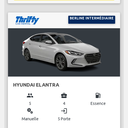
BERLINE INTERMÉDIAIRE
HYUNDAI ELANTRA
group
business_center
local_gas_station
5
4
Essence
miscellaneous_services
login
Manuelle
5 Porte