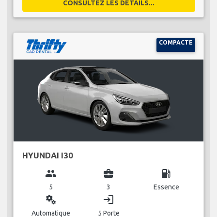
CONSULTEZ LES DÉTAILS...
COMPACTE
HYUNDAI I30
group
business_center
local_gas_station
5
3
Essence
miscellaneous_services
login
Automatique
5 Porte