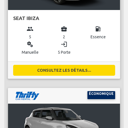
SEAT IBIZA
group
business_center
local_gas_station
5
2
Essence
miscellaneous_services
login
Manuelle
5 Porte
CONSULTEZ LES DÉTAILS...
ÉCONOMIQUE