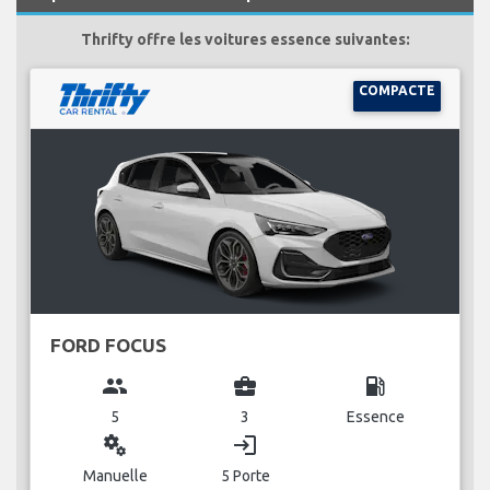
Thrifty offre les voitures essence suivantes:
COMPACTE
FORD FOCUS
group
business_center
local_gas_station
5
3
Essence
miscellaneous_services
login
Manuelle
5 Porte