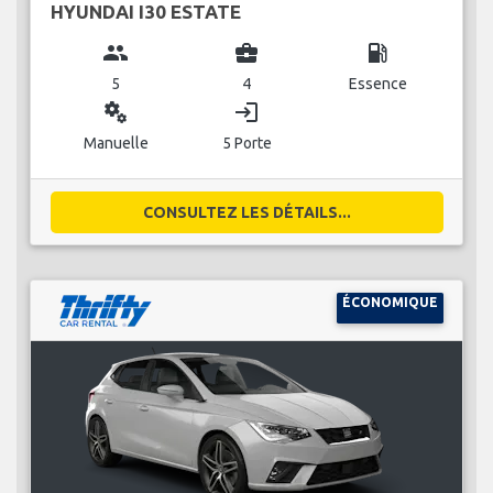
HYUNDAI I30 ESTATE
group
business_center
local_gas_station
5
4
Essence
miscellaneous_services
login
Manuelle
5 Porte
CONSULTEZ LES DÉTAILS...
ÉCONOMIQUE