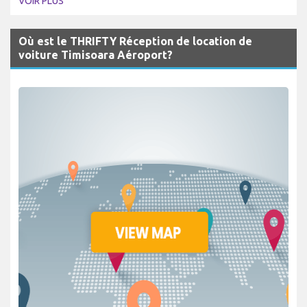
VOIR PLUS
Où est le THRIFTY Réception de location de
voiture Timisoara Aéroport?