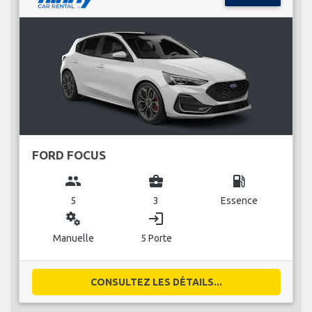
FORD FOCUS
group
business_center
local_gas_station
5
3
Essence
miscellaneous_services
login
Manuelle
5 Porte
CONSULTEZ LES DÉTAILS...