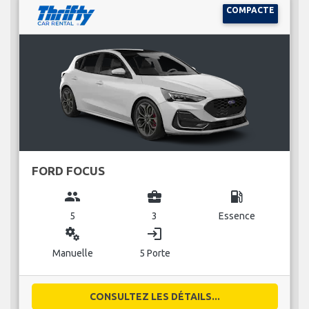
COMPACTE
FORD FOCUS
group
business_center
local_gas_station
5
3
Essence
miscellaneous_services
login
Manuelle
5 Porte
CONSULTEZ LES DÉTAILS...