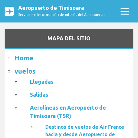
Aeropuerto de Timisoara
Servicios e Información de interés del Aeropuerto
MAPA DEL SITIO
Home
vuelos
Llegadas
Salidas
Aerolíneas en Aeropuerto de
Timisoara (TSR)
Destinos de vuelos de Air France
hacia y desde Aeropuerto de