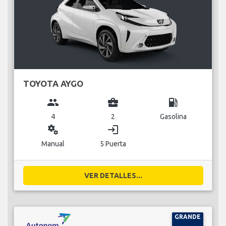
TOYOTA AYGO
group
business_center
local_gas_station
4
2
Gasolina
miscellaneous_services
login
Manual
5 Puerta
VER DETALLES...
GRANDE