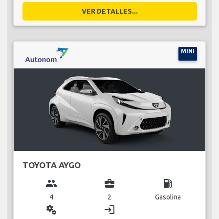
VER DETALLES...
MINI
TOYOTA AYGO
group
business_center
local_gas_station
4
2
Gasolina
miscellaneous_services
login