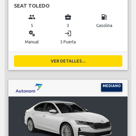
SEAT TOLEDO
group
business_center
local_gas_station
5
3
Gasolina
miscellaneous_services
login
Manual
5 Puerta
VER DETALLES...
MEDIANO