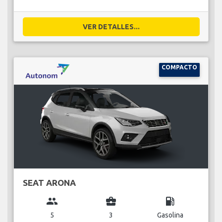
VER DETALLES...
COMPACTO
SEAT ARONA
group
business_center
local_gas_station
5
3
Gasolina