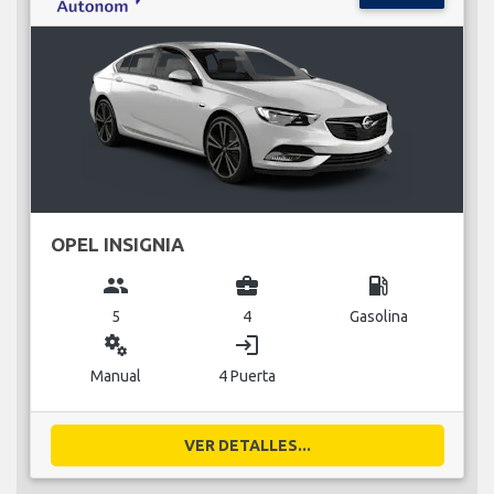
OPEL INSIGNIA
group
business_center
local_gas_station
5
4
Gasolina
miscellaneous_services
login
Manual
4 Puerta
VER DETALLES...