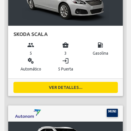
SKODA SCALA
group
business_center
local_gas_station
5
3
Gasolina
miscellaneous_services
login
Automático
5 Puerta
VER DETALLES...
MINI