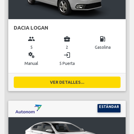
DACIA LOGAN
group
business_center
local_gas_station
5
2
Gasolina
miscellaneous_services
login
Manual
5 Puerta
VER DETALLES...
ESTÁNDAR