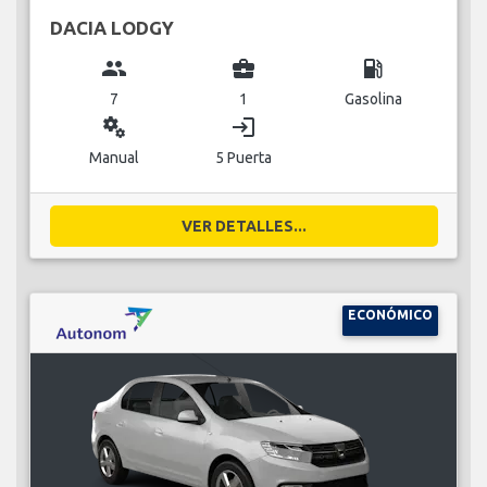
DACIA LODGY
group
business_center
local_gas_station
7
1
Gasolina
miscellaneous_services
login
Manual
5 Puerta
VER DETALLES...
ECONÓMICO