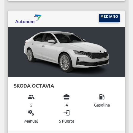
MEDIANO
SKODA OCTAVIA
group
business_center
local_gas_station
5
4
Gasolina
miscellaneous_services
login
Manual
5 Puerta