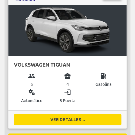
VOLKSWAGEN TIGUAN
group
business_center
local_gas_station
5
4
Gasolina
miscellaneous_services
login
Automático
5 Puerta
VER DETALLES...