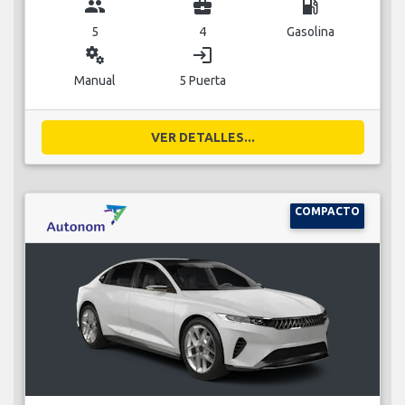
group
business_center
local_gas_station
5
4
Gasolina
miscellaneous_services
login
Manual
5 Puerta
VER DETALLES...
COMPACTO