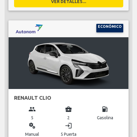
VER DETALLES...
ECONÓMICO
RENAULT CLIO
group
business_center
local_gas_station
5
2
Gasolina
miscellaneous_services
login
Manual
5 Puerta