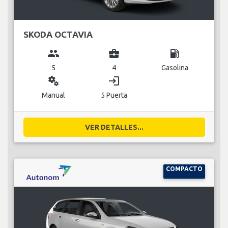
SKODA OCTAVIA
group
business_center
local_gas_station
5
4
Gasolina
miscellaneous_services
login
Manual
5 Puerta
VER DETALLES...
COMPACTO