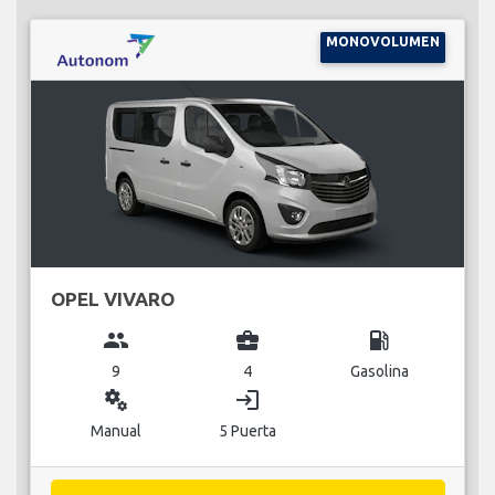
MONOVOLUMEN
OPEL VIVARO
group
business_center
local_gas_station
9
4
Gasolina
miscellaneous_services
login
Manual
5 Puerta