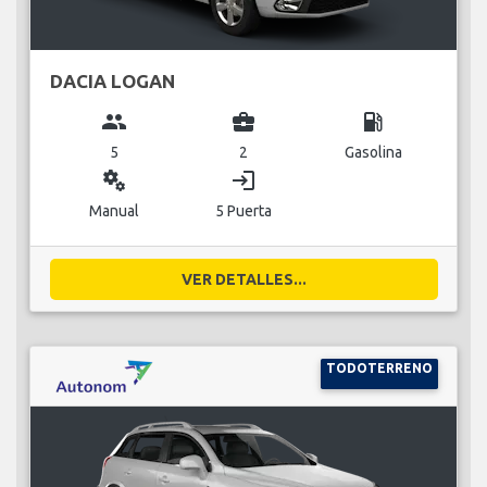
DACIA LOGAN
group
business_center
local_gas_station
5
2
Gasolina
miscellaneous_services
login
Manual
5 Puerta
VER DETALLES...
TODOTERRENO