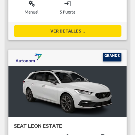
miscellaneous_services
login
Manual
5 Puerta
VER DETALLES...
GRANDE
SEAT LEON ESTATE