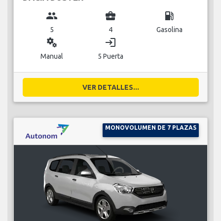
group
business_center
local_gas_station
5
4
Gasolina
miscellaneous_services
login
Manual
5 Puerta
VER DETALLES...
MONOVOLUMEN DE 7 PLAZAS