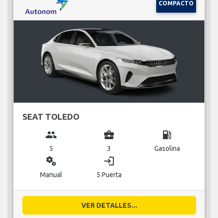
COMPACTO
SEAT TOLEDO
group
business_center
local_gas_station
5
3
Gasolina
miscellaneous_services
login
Manual
5 Puerta
VER DETALLES...