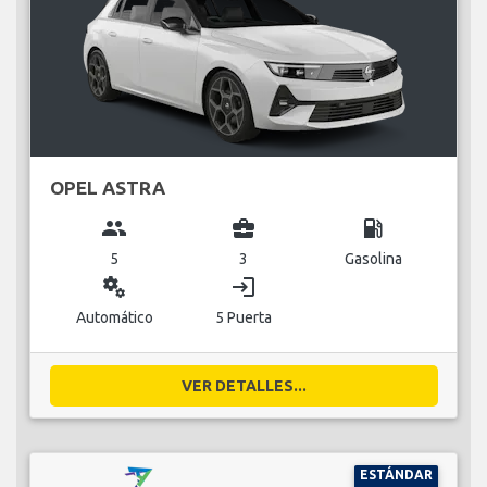
OPEL ASTRA
group
business_center
local_gas_station
5
3
Gasolina
miscellaneous_services
login
Automático
5 Puerta
VER DETALLES...
ESTÁNDAR