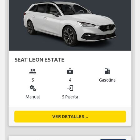
SEAT LEON ESTATE
group
business_center
local_gas_station
5
4
Gasolina
miscellaneous_services
login
Manual
5 Puerta
VER DETALLES...