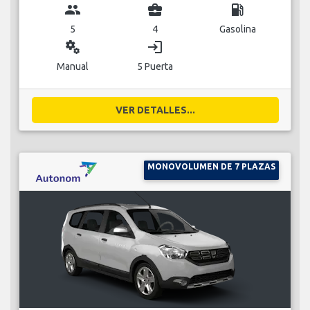
group
business_center
local_gas_station
5
4
Gasolina
miscellaneous_services
login
Manual
5 Puerta
VER DETALLES...
MONOVOLUMEN DE 7 PLAZAS