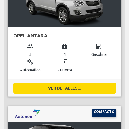
OPEL ANTARA
group
business_center
local_gas_station
5
4
Gasolina
miscellaneous_services
login
Automático
5 Puerta
VER DETALLES...
COMPACTO