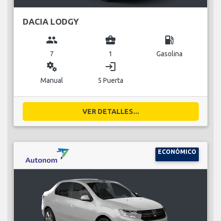
DACIA LODGY
group
business_center
local_gas_station
7
1
Gasolina
miscellaneous_services
login
Manual
5 Puerta
VER DETALLES...
ECONÓMICO