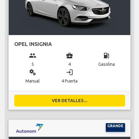
OPEL INSIGNIA
group
business_center
local_gas_station
5
4
Gasolina
miscellaneous_services
login
Manual
4 Puerta
VER DETALLES...
GRANDE