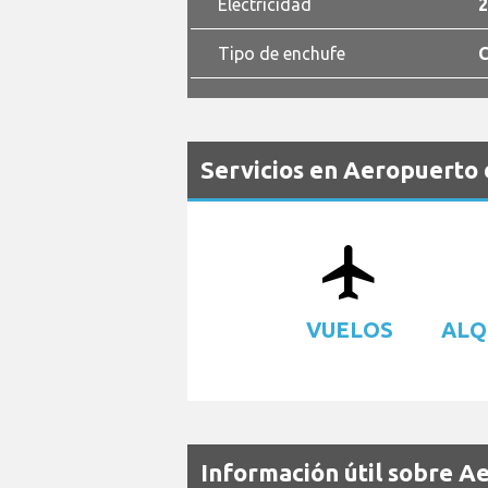
Electricidad
2
Tipo de enchufe
C
Servicios en Aeropuerto 
airplanemode_active
VUELOS
ALQ
Información útil sobre A