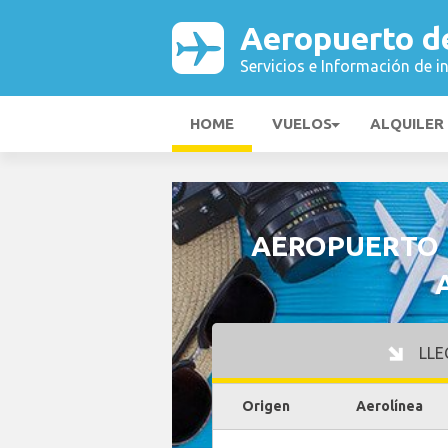
Aeropuerto d
Servicios e Información de i
HOME
VUELOS
ALQUILER
AEROPUERTO 
LLE
Origen
Aerolínea