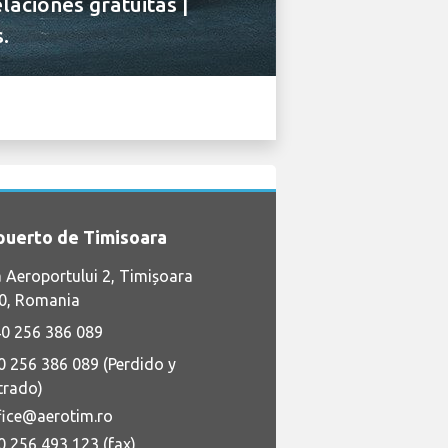
laciones gratuitas |
.
uerto de Timisoara
 Aeroportului 2, Timișoara
0, Romania
0 256 386 089
0 256 386 089 (Perdido y
trado)
fice@aerotim.ro
0 256 493 123 (fax)