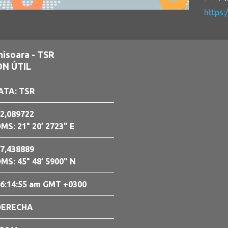
https:
isoara - TSR
N ÚTIL
ATA: TSR
2,089722
MS: 21° 20’ 2723" E
7,438889
MS: 45° 48’ 5900" N
6:14:56 am GMT +0300
DERECHA