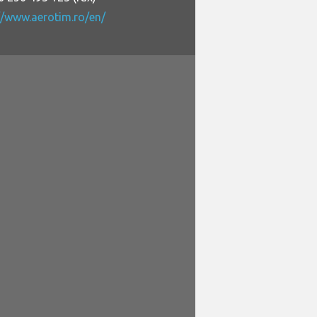
//www.aerotim.ro/en/