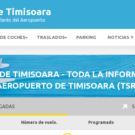
e Timisoara
nterés del Aeropuerto
 DE COCHES
TRASLADOS
PARKING
NOTICIAS Y
DE TIMISOARA - TODA LA INFOR
AEROPUERTO DE TIMISOARA (TSR
GADAS
S
Número de vuelo.
Programado