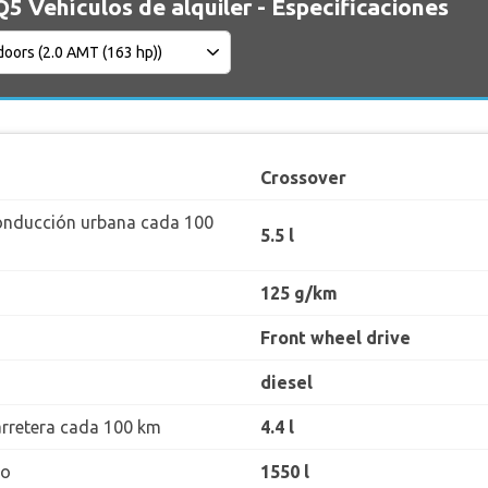
Q5 Vehículos de alquiler - Especificaciones
Crossover
onducción urbana cada 100
5.5 l
125 g/km
Front wheel drive
diesel
rretera cada 100 km
4.4 l
ro
1550 l