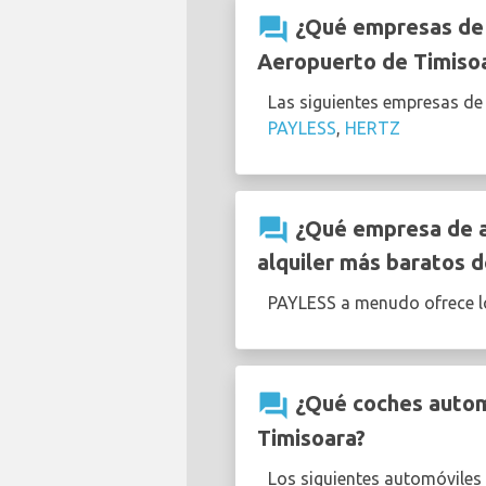
question_answer
¿Qué empresas de a
Aeropuerto de Timiso
Las siguientes empresas de
PAYLESS
,
HERTZ
question_answer
¿Qué empresa de al
alquiler más baratos d
PAYLESS a menudo ofrece 
question_answer
¿Qué coches automá
Timisoara?
Los siguientes automóviles