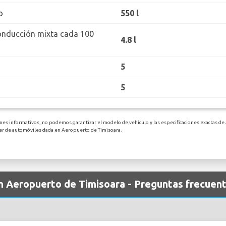
o
550 l
onducción mixta cada 100
4.8 l
5
5
ines informativos, no podemos garantizar el modelo de vehículo y las especificaciones exactas de
ler de automóviles dada en Aeropuerto de Timisoara.
en Aeropuerto de Timisoara - Preguntas frecuen