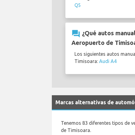
Q5
question_answer
¿Qué autos manuale
Aeropuerto de Timiso
Los siguientes autos manua
Timisoara:
Audi A4
Marcas alternativas de automóv
Tenemos 83 diferentes tipos de v
de Timisoara.