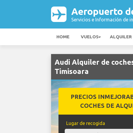
Aeropuerto d
Servicios e Información de i
HOME
VUELOS
ALQUILER
Audi Alquiler de coch
Timisoara
PRECIOS INMEJORA
COCHES DE ALQU
Lugar de recogida