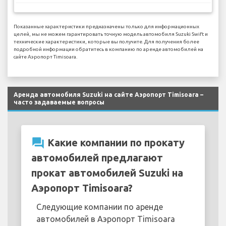
Показанные характеристики предназначены только для информационных
целей, мы не можем гарантировать точную модель автомобиля Suzuki Swift и
технические характеристики, которые вы получите. Для получения более
подробной информации обратитесь в компанию по аренде автомобилей на
сайте Аэропорт Timisoara.
Аренда автомобиля Suzuki на сайте Аэропорт Timisoara –
часто задаваемые вопросы
question_answer
Какие компании по прокату
автомобилей предлагают
прокат автомобилей Suzuki на
Аэропорт Timisoara?
Следующие компании по аренде
автомобилей в Аэропорт Timisoara