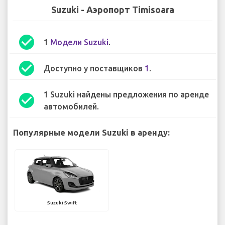
Suzuki - Аэропорт Timisoara
check_circle
1
Модели Suzuki
.
check_circle
Доступно у поставщиков
1
.
1 Suzuki найдены предложения по аренде
check_circle
автомобилей.
Популярные модели Suzuki в аренду:
Suzuki Swift