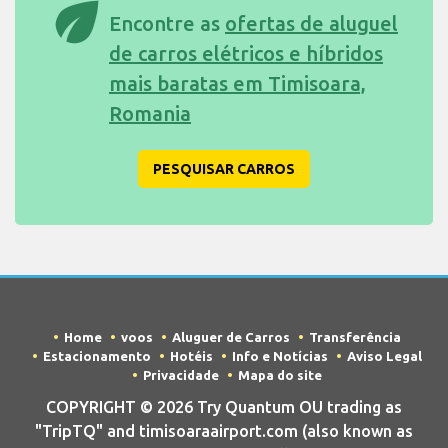
eco
Encontre as
ofertas de aluguel
de carros elétricos e híbridos
mais baratas em Timisoara,
Romania
PESQUISAR CARROS
Home
voos
Aluguer de Carros
Transferência
Estacionamento
Hotéis
Info e Notícias
Aviso Legal
Privacidade
Mapa do site
COPYRIGHT © 2026 Try Quantum OU trading as
"TripTQ" and timisoaraairport.com (also known as