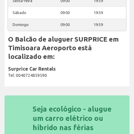
Sexta-feira
09:00
19:59
Sábado
09:00
19:59
Domingo
09:00
19:59
O Balcão de aluguer SURPRICE em
Timisoara Aeroporto está
localizado em:
Surprice Car Rentals
Tel: 0040724859590
Seja ecológico - alugue
um carro elétrico ou
híbrido nas férias